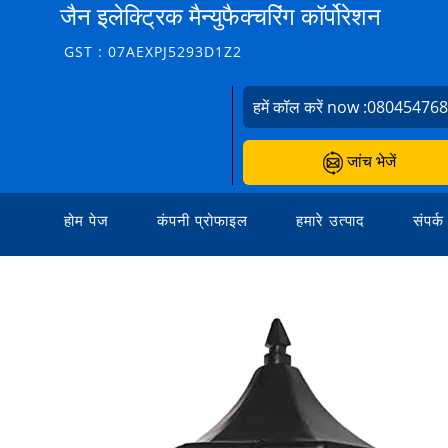
जैन इलेक्ट्रिक मैन्युफैक्चरिंग कॉर्पोरेशन
GST : 07AEXPJ5293D1Z2
हमें कॉल करें now :
08045476
जांच भेजें
होम पेज
कंपनी प्रोफाइल
हमारे उत्पाद
संपर्क